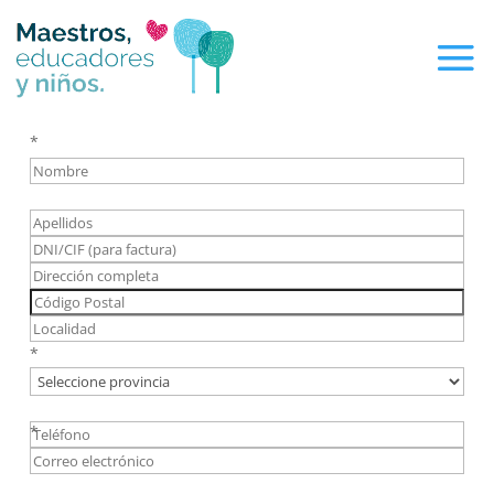
*
*
*